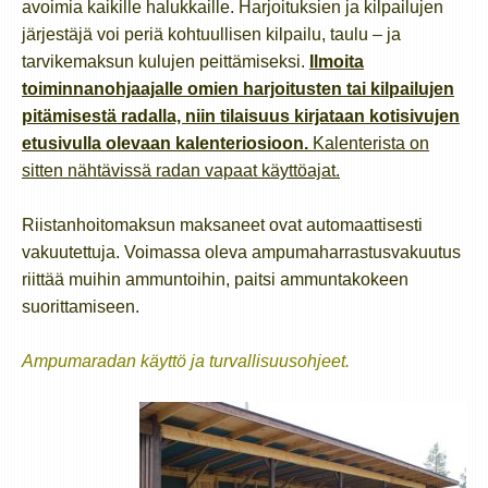
avoimia kaikille halukkaille. Harjoituksien ja kilpailujen
järjestäjä voi periä kohtuullisen kilpailu, taulu – ja
tarvikemaksun kulujen peittämiseksi.
Ilmoita
toiminnanohjaajalle omien harjoitusten tai kilpailujen
pitämisestä radalla, niin tilaisuus kirjataan kotisivujen
etusivulla olevaan kalenteriosioon.
Kalenterista on
sitten nähtävissä radan vapaat käyttöajat.
Riistanhoitomaksun maksaneet ovat automaattisesti
vakuutettuja. Voimassa oleva ampumaharrastusvakuutus
riittää muihin ammuntoihin, paitsi ammuntakokeen
suorittamiseen.
Ampumaradan käyttö ja turvallisuusohjeet.