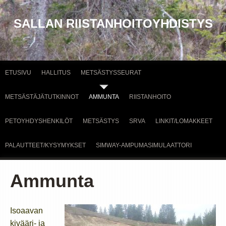
SALLAN RIISTANHOITOYHDISTYS
ETUSIVU
HALLITUS
METSÄSTYSSEURAT
METSÄSTÄJÄTUTKINNOT
AMMUNTA
RIISTANHOITO
PETOYHDYSHENKILÖT
METSÄSTYS
SRVA
LINKIT/LOMAKKEET
PALAUTTEET/KYSYMYKSET
SIMWAY-AMPUMASIMULAATTORI
Ammunta
Isoaavan
kivääri- ja