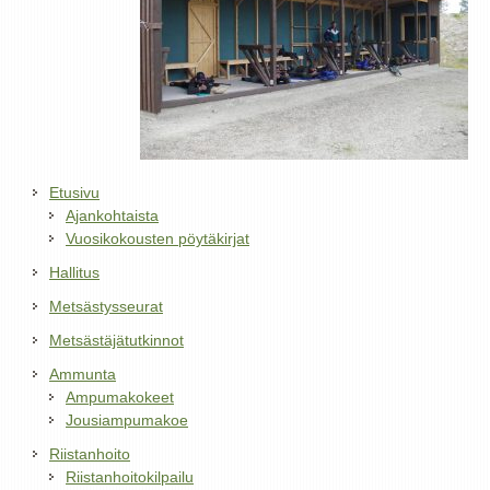
Etusivu
Ajankohtaista
Vuosikokousten pöytäkirjat
Hallitus
Metsästysseurat
Metsästäjätutkinnot
Ammunta
Ampumakokeet
Jousiampumakoe
Riistanhoito
Riistanhoitokilpailu