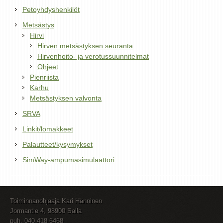
Petoyhdyshenkilöt
Metsästys
Hirvi
Hirven metsästyksen seuranta
Hirvenhoito- ja verotussuunnitelmat
Ohjeet
Pienriista
Karhu
Metsästyksen valvonta
SRVA
Linkit/lomakkeet
Palautteet/kysymykset
SimWay-ampumasimulaattori
Toiminnanohjaaja Kari Hänninen
Jormantie 4, 98900 Salla
puh. 040 418 6468